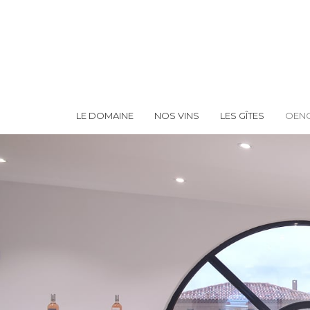
LE DOMAINE
NOS VINS
LES GÎTES
OENO
Hit enter to search or ESC to close