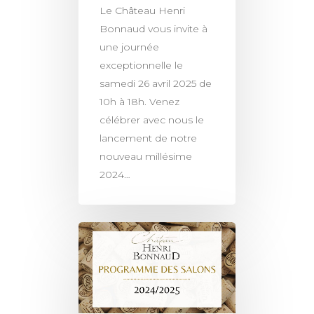
Le Château Henri
Bonnaud vous invite à
VISITES ET DÉGUSTA
SÉMINAIRES
une journée
BALADE DANS LES VI
ACTUALITÉS
exceptionnelle le
samedi 26 avril 2025 de
LES AFTERWORKS DU
PRESSE
10h à 18h. Venez
ROOFTOP
CONTACT
célébrer avec nous le
LES BRUNCHS DU CH
lancement de notre
E-BOUTIQUE
nouveau millésime
PILATES & WINE
2024…