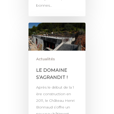
bonnes…
Actualités
LE DOMAINE
S’AGRANDIT !
Après le début de la 1
ère construction en
2011, le Château Henri
Bonnaud s’offre un
nouveau bâtiment.