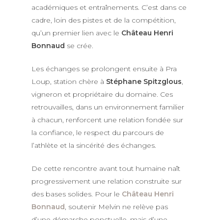
académiques et entraînements. C’est dans ce
cadre, loin des pistes et de la compétition,
LE DOMAINE
qu’un premier lien avec le
Château Henri
NOS VINS
Bonnaud
se crée.
LES GÎTES
Les échanges se prolongent ensuite à Pra
OENOTOURISME & ÉVÉN
Loup, station chère à
Stéphane Spitzglous
,
vigneron et propriétaire du domaine. Ces
retrouvailles, dans un environnement familier
VISITES ET DÉGUSTA
SÉMINAIRES
à chacun, renforcent une relation fondée sur
BALADE DANS LES VI
ACTUALITÉS
la confiance, le respect du parcours de
l’athlète et la sincérité des échanges.
LES AFTERWORKS DU
PRESSE
ROOFTOP
CONTACT
De cette rencontre avant tout humaine naît
LES BRUNCHS DU CH
progressivement une relation construite sur
E-BOUTIQUE
des bases solides. Pour le
Château Henri
PILATES & WINE
Bonnaud
, soutenir Melvin ne relève pas
d’une démarche ponctuelle, mais d’une