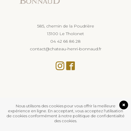
585, chemin de la Poudrière
13100 Le Tholonet
04 42 66 86 28
contact@chateau-henri-bonnaud.fr
Nous utilisons des cookies pour vous offrir la meilleure
expérience en ligne. En acceptant, vous acceptez l'utilisation
de cookies conformément à notre politique de confidentialité
des cookies.
L’abus d’alcool est dangereux pour la santé, à
consommer avec modération.