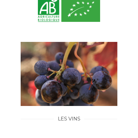
LE DOMAINE
NOS VINS
LES GÎTES
OENOTOURISME & ÉVÉN
VISITES ET DÉGUSTA
SÉMINAIRES
LES VINS
BALADE DANS LES VI
ACTUALITÉS
LES AFTERWORKS DU
PRESSE