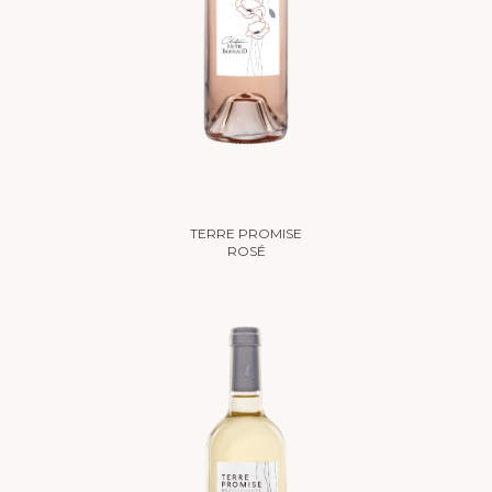
LE DOMAINE
NOS VINS
LES GÎTES
OENOTOURISME & ÉVÉN
TERRE PROMISE
ROSÉ
VISITES ET DÉGUSTA
SÉMINAIRES
BALADE DANS LES VI
ACTUALITÉS
LES AFTERWORKS DU
PRESSE
ROOFTOP
CONTACT
LES BRUNCHS DU CH
E-BOUTIQUE