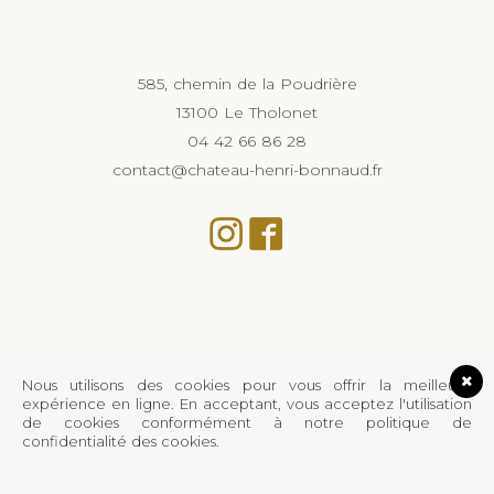
585, chemin de la Poudrière
13100 Le Tholonet
04 42 66 86 28
contact@chateau-henri-bonnaud.fr
Nous utilisons des cookies pour vous offrir la meilleure
expérience en ligne. En acceptant, vous acceptez l'utilisation
de cookies conformément à notre politique de
confidentialité des cookies.
L’abus d’alcool est dangereux pour la santé,
à consommer avec modération.