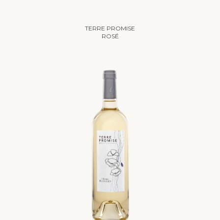
LE DOMAINE
NOS VINS
TERRE PROMISE
ROSÉ
LES GÎTES
OENOTOURISME & ÉVÉN
VISITES ET DÉGUSTA
SÉMINAIRES
BALADE DANS LES VI
ACTUALITÉS
LES AFTERWORKS DU
PRESSE
ROOFTOP
CONTACT
LES BRUNCHS DU CH
E-BOUTIQUE
PILATES & WINE