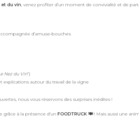
 et du vin
, venez profiter d’un moment de convivialité et de p
e accompagnée d’amuse-bouches
Le Nez du Vin
“)
explications autour du travail de la vigne
vertes, nous vous réservons des surprises inédites !
ce grâce à la présence d’un
FOODTRUCK
🍽️
! Mais aussi une ani