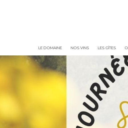
LE DOMAINE
NOS VINS
LES GÎTES
O
Hit enter to search or ESC to close