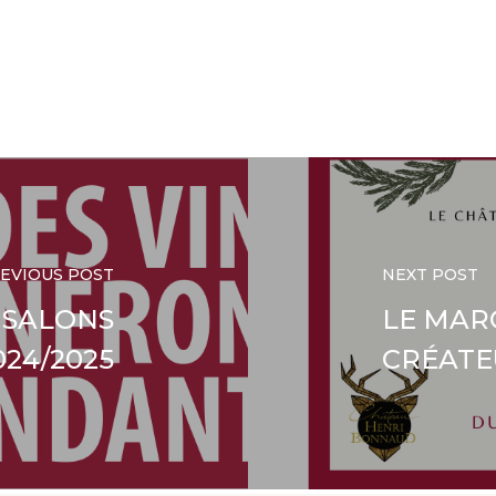
EVIOUS POST
NEXT POST
 SALONS
LE MAR
024/2025
CRÉATE