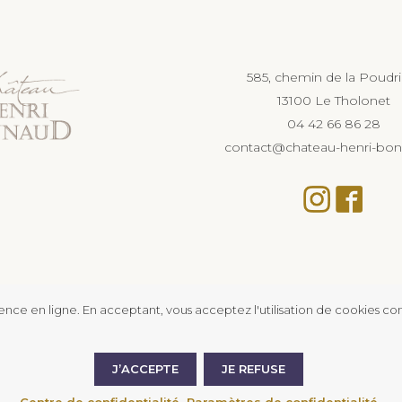
585, chemin de la Poudr
13100 Le Tholonet
04 42 66 86 28
contact@chateau-henri-bon
rience en ligne. En acceptant, vous acceptez l'utilisation de cookies 
s d’alcool est dangereux pour la santé, à consommer avec modér
J’ACCEPTE
JE REFUSE
© 2026 Chateau Henri Bonnaud.
Centre de confidentialité