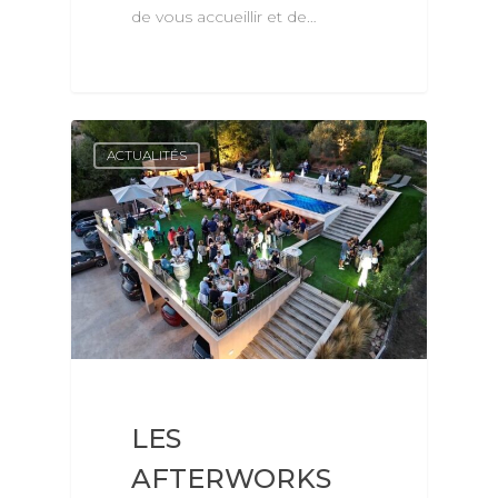
de vous accueillir et de…
LE DOMAINE
ACTUALITÉS
NOS VINS
LES GÎTES
OENOTOURISME & ÉVÉN
VISITES ET DÉGUSTA
SÉMINAIRES
BALADE DANS LES VI
ACTUALITÉS
LES AFTERWORKS DU
PRESSE
LES
ROOFTOP
CONTACT
AFTERWORKS
LES BRUNCHS DU CH