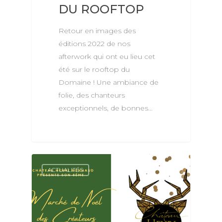
E-BOUTIQUE
DU ROOFTOP
PILATES & WINE
Retour en images des
éditions 2022 de nos
afterwork qui ont eu lieu cet
été sur le rooftop du
Domaine ! Une ambiance de
folie, des chanteurs
exceptionnels, de bonnes…
ACTUALITÉS