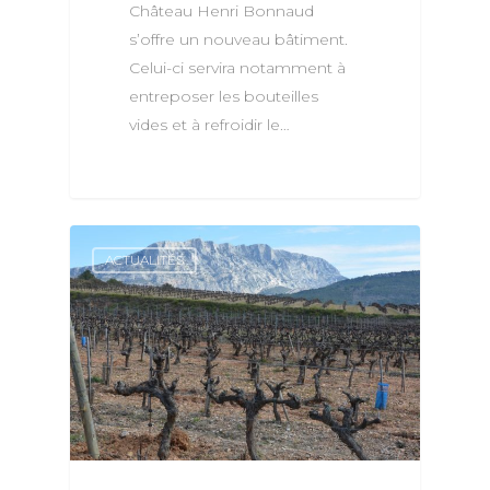
Château Henri Bonnaud
s’offre un nouveau bâtiment.
Celui-ci servira notamment à
entreposer les bouteilles
vides et à refroidir le…
ACTUALITÉS