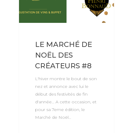
LE MARCHÉ DE
NOËL DES
CRÉATEURS #8
L'hiver montre le bout de son
nez et annonce avec lui le
début des festivités de fin
d'année... A cette occasion, et
pour sa 7eme édition, le
Marché de Noël…