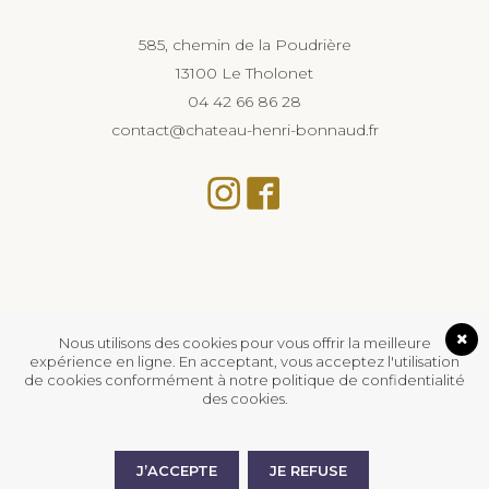
585, chemin de la Poudrière
13100 Le Tholonet
04 42 66 86 28
contact@chateau-henri-bonnaud.fr
Nous utilisons des cookies pour vous offrir la meilleure
expérience en ligne. En acceptant, vous acceptez l'utilisation
de cookies conformément à notre politique de confidentialité
des cookies.
L’abus d’alcool est dangereux pour la santé, à
consommer avec modération.
© 2026 Chateau Henri Bonnaud.
Centre de
J’ACCEPTE
JE REFUSE
confidentialité