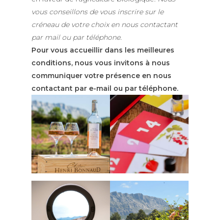
LE DOMAINE
vous conseillons de vous inscrire sur le
créneau de votre choix en nous contactant
NOS VINS
par mail ou par téléphone.
LES GÎTES
Pour vous accueillir dans les meilleures
conditions, nous vous invitons à nous
OENOTOURISME & ÉVÉN
communiquer votre présence en nous
contactant par e-mail ou par téléphone.
VISITES ET DÉGUSTA
SÉMINAIRES
BALADE DANS LES VI
ACTUALITÉS
LES AFTERWORKS DU
PRESSE
ROOFTOP
CONTACT
LES BRUNCHS DU CH
E-BOUTIQUE
PILATES & WINE