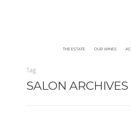
THE ESTATE
OUR WINES
AC
Hit enter to search or ESC to close
Tag
SALON ARCHIVES