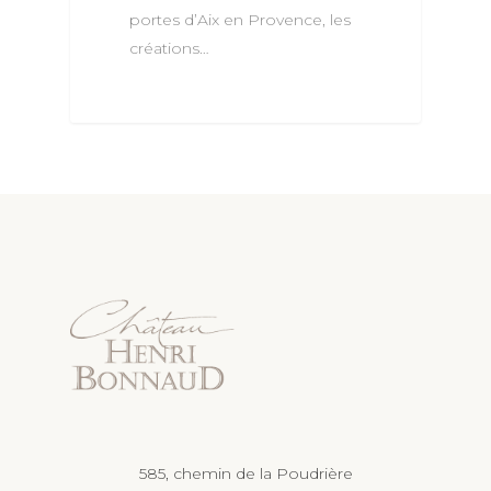
portes d’Aix en Provence, les
LES AFTERWORKS DU
PRESSE
créations…
ROOFTOP
CONTACT
LES BRUNCHS DU CH
E-BOUTIQUE
PILATES & WINE
585, chemin de la Poudrière