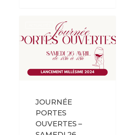
LE DOMAINE
NOS VINS
ACTUALITÉS
LES GÎTES
OENOTOURISME & ÉVÉN
VISITES ET DÉGUSTA
SÉMINAIRES
BALADE DANS LES VI
ACTUALITÉS
LES AFTERWORKS DU
PRESSE
ROOFTOP
CONTACT
JOURNÉE
LES BRUNCHS DU CH
E-BOUTIQUE
PORTES
PILATES & WINE
OUVERTES –
SAMEDI 26