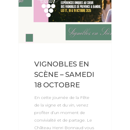
VIGNOBLES EN
SCÈNE – SAMEDI
18 OCTOBRE
En cette journée de la Fête
de la vigne et du vin, venez
profiter d’un moment de
convivialité et de partage. Le
Château Henri Bonnaud vous