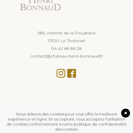
585, chemin de la Poudrière
13100 Le Tholonet
04 42 66 86 28
contact@chateau-henri-bonnaud.fr
Nous utilisons des cookies pour vous offrir la meilleure
expérience en ligne. En acceptant, vous acceptez l'utilisation
de cookies conformément à notre politique de confidentialité
des cookies.
L’abus d’alcool est dangereux pour la santé, à